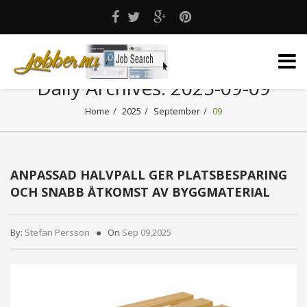
Daily Archives:
2025-09-09
Home
2025
September
09
ANPASSAD HALVPALL GER PLATSBESPARING
OCH SNABB ÅTKOMST AV BYGGMATERIAL
By:
Stefan Persson
On
Sep 09,2025