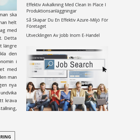
Effektiv Avkalkning Med Clean In Place I
Produktionsanläggningar
 man ska
Så Skapar Du En Effektiv Azure-Miljö För
man helt
Företaget
etag med
Utvecklingen Av Jobb Inom E-Handel
t. Detta
t längre
nkla den
onomin i
het med
iden man
agen nya
 undvika
tt kräva
ällning,
ERING