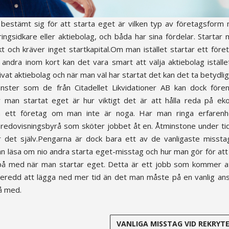
bestämt sig för att starta eget är vilken typ av företagsform
ingsidkare eller aktiebolag, och båda har sina fördelar. Startar 
kt och kräver inget startkapital.Om man istället startar ett för
ndra inom kort kan det vara smart att välja aktiebolag iställe
ivat aktiebolag och när man väl har startat det kan det ta betydlig
nster som de från Citadellet Likvidationer AB kan dock före
an startat eget är hur viktigt det är att hålla reda på ek
pa ett företag om man inte är noga. Har man ringa erfaren
n redovisningsbyrå som sköter jobbet åt en. Åtminstone under t
er det själv.Pengarna är dock bara ett av de vanligaste misst
an läsa om nio andra starta eget-misstag och hur man gör för att
r på med när man startar eget. Detta är ett jobb som kommer a
 beredd att lägga ned mer tid än det man måste på en vanlig anst
å med.
VANLIGA MISSTAG VID REKRYT