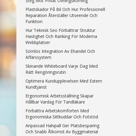
Steg Mot Privat Övningskörning
Plastskador På Bil Och Hur Professionell
Reparation Återställer Utseende Och
Funktion
Hur Teknisk Seo Förbättrar Struktur
Hastighet Och Ranking För Moderna
Webbplatser
Sömlös Integration Av Ehandel Och
Affärssystem
Skinande Whiteboard Varje Dag Med
Rätt Rengöringsrutin
Optimera Kundupplevelsen Med Extern
Kundtjänst
Ergonomisk Arbetsställning Skapar
Hållbar Vardag För Tandläkare
Förbättra Arbetskomforten Med
Ergonomiska Sittkuddar Och Fotstöd
Anpassad Halvpall Ger Platsbesparing
Och Snabb Åtkomst Av Byggmaterial