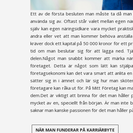
Ett av de första besluten man måste ta då man 
använda sig av. Oftast står valet mellan egen när
själv kan egen näringsidkare vara mycket praktis
andra eller vet att man kommer behöva anställa a
kräver dock ett kapital på 50 000 kronor för ett pr
tid om man beslutar sig för att lägga ned. Tjä
delen.Något man snabbt kommer att märka när m
företaget. Detta är något som lätt kan stjäl
företagsekonomi kan det vara smart att anlita e
sätter sig in i ämnet och lär sig hur man sköt
företagare kan råka ut för. På Mitt Företag kan m
dem.Det är viktigt att brinna för det man hålle
mycket av en, speciellt från början. Är man inte
saknar man kanske passionen för det man håller p
NÄR MAN FUNDERAR PÅ KARRIÄRBYTE