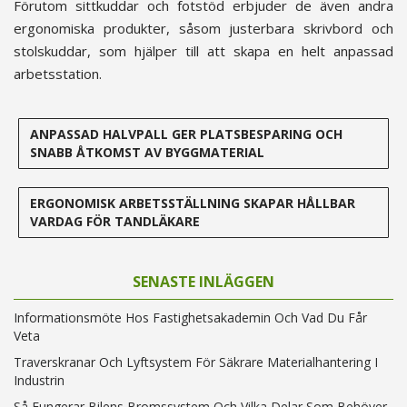
Förutom sittkuddar och fotstöd erbjuder de även andra
ergonomiska produkter, såsom justerbara skrivbord och
stolskuddar, som hjälper till att skapa en helt anpassad
arbetsstation.
ANPASSAD HALVPALL GER PLATSBESPARING OCH
SNABB ÅTKOMST AV BYGGMATERIAL
ERGONOMISK ARBETSSTÄLLNING SKAPAR HÅLLBAR
VARDAG FÖR TANDLÄKARE
SENASTE INLÄGGEN
Informationsmöte Hos Fastighetsakademin Och Vad Du Får
Veta
Traverskranar Och Lyftsystem För Säkrare Materialhantering I
Industrin
Så Fungerar Bilens Bromssystem Och Vilka Delar Som Behöver